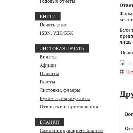
Годовые отчеты
Ответ
Форма
КНИГИ
мы не
Печать книг
Если 
ISBN, УДК/ББК
предп
лишь 
ЛИСТОВАЯ ПЕЧАТЬ
Печат
Билеты
11
Афиши
Пе
Плакаты
Газеты
Листовки, флаеры
Др
Буклеты, евробуклеты
Открытки и приглашения
Во
БЛАНКИ
От
Самокопирующиеся бланки