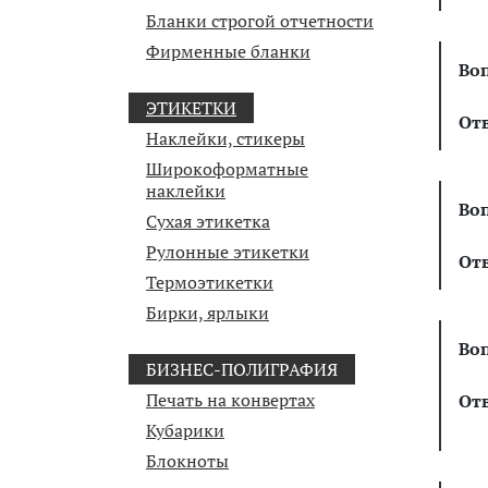
Бланки строгой отчетности
Фирменные бланки
Во
ЭТИКЕТКИ
От
Наклейки, стикеры
Широкоформатные
наклейки
Во
Сухая этикетка
Рулонные этикетки
От
Термоэтикетки
Бирки, ярлыки
Во
БИЗНЕС-ПОЛИГРАФИЯ
Печать на конвертах
От
Кубарики
Блокноты