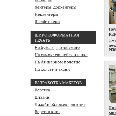
Хенгеры, дорхенгеры
Некхенгеры
Шелфтокеры
Пе
PE
ШИРОКОФОРМАТНАЯ
ПЕЧАТЬ
2-x
печ
На бумаге, фотобумаге
PER
На самоклеющейся пленке
На баннерном полотне
На холсте и ткани
РАЗРАБОТКА МАКЕТОВ
Верстка
Дизайн
Дизайн обложек для книг
Ли
Верстка книг
маш