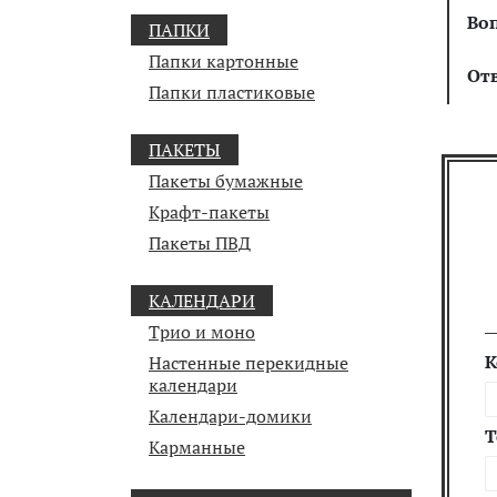
Во
ПАПКИ
Папки картонные
От
Папки пластиковые
ПАКЕТЫ
Пакеты бумажные
Крафт-пакеты
Пакеты ПВД
КАЛЕНДАРИ
Трио и моно
К
Настенные перекидные
календари
Календари-домики
Т
Карманные