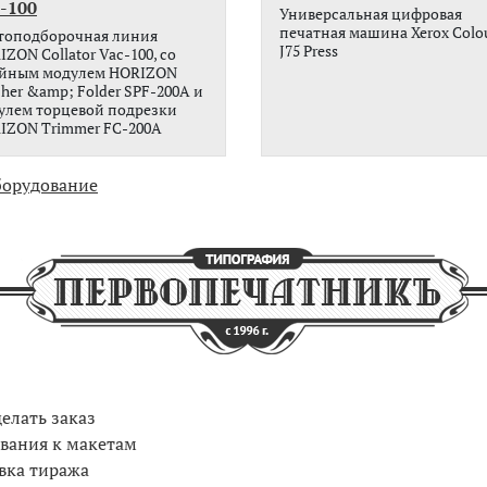
-100
Универсальная цифровая
печатная машина Xerox Colo
топодборочная линия
J75 Press
ZON Collator Vac-100, со
йным модулем HORIZON
cher &amp; Folder SPF-200A и
улем торцевой подрезки
IZON Trimmer FC-200A
борудование
делать заказ
вания к макетам
вка тиража