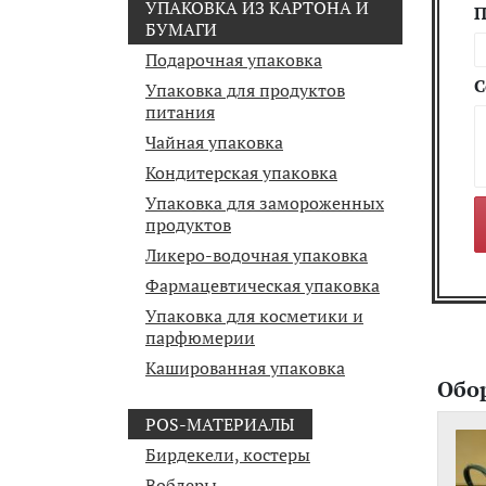
УПАКОВКА ИЗ КАРТОНА И
П
БУМАГИ
Подарочная упаковка
С
Упаковка для продуктов
питания
Чайная упаковка
Кондитерская упаковка
Упаковка для замороженных
продуктов
Ликеро-водочная упаковка
Фармацевтическая упаковка
Упаковка для косметики и
парфюмерии
Кашированная упаковка
Обо
POS-МАТЕРИАЛЫ
Бирдекели, костеры
Воблеры