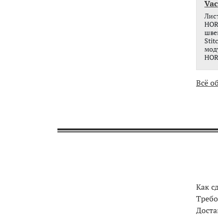
Vac
Лис
HORI
шве
Stit
мод
HOR
Всё о
Как с
Требо
Доста