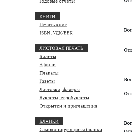
От
Годовые отчеты
КНИГИ
Печать книг
Во
ISBN, УДК/ББК
ЛИСТОВАЯ ПЕЧАТЬ
От
Билеты
Афиши
Плакаты
Во
Газеты
Листовки, флаеры
От
Буклеты, евробуклеты
Открытки и приглашения
БЛАНКИ
Во
Самокопирующиеся бланки
От