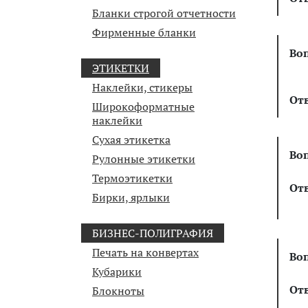
Бланки строгой отчетности
Фирменные бланки
Во
ЭТИКЕТКИ
Наклейки, стикеры
От
Широкоформатные
наклейки
Сухая этикетка
Во
Рулонные этикетки
Термоэтикетки
От
Бирки, ярлыки
БИЗНЕС-ПОЛИГРАФИЯ
Печать на конвертах
Во
Кубарики
От
Блокноты