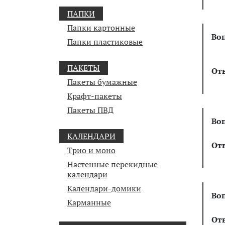
ПАПКИ
Папки картонные
Во
Папки пластиковые
ПАКЕТЫ
От
Пакеты бумажные
Крафт-пакеты
Пакеты ПВД
Во
КАЛЕНДАРИ
От
Трио и моно
Настенные перекидные
календари
Календари-домики
Во
Карманные
От