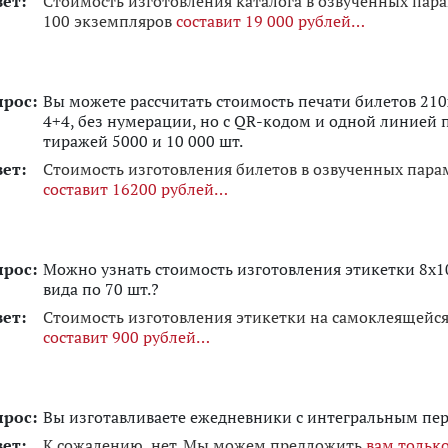
вет:
Стоимость изготовления каталога в озвученных пар
100 экземпляров
составит 19 000 рублей
прос:
Вы можете рассчитать стоимость печати билетов 210
4+4, без нумерации, но с QR-кодом и одной линией 
тиражей 5000 и 10 000 шт.
вет:
Стоимость изготовления билетов в озвученных пар
составит 16200 рублей
прос:
Можно узнать стоимость изготовления этикетки 8х10
вида по 70 шт.?
вет:
Стоимость изготовления этикетки на самоклеящейс
составит 900 рублей
прос:
Вы изготавливаете ежедневники с интегральным пе
вет:
К сожалению, нет. Мы можем предложить
вам тольк