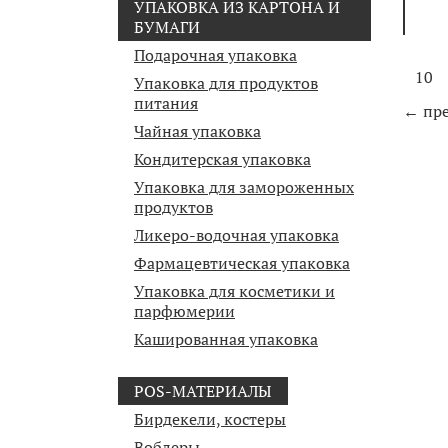
УПАКОВКА ИЗ КАРТОНА И
БУМАГИ
Подарочная упаковка
10
Упаковка для продуктов
питания
← пр
Чайная упаковка
Кондитерская упаковка
Упаковка для замороженных
продуктов
Ликеро-водочная упаковка
Фармацевтическая упаковка
Упаковка для косметики и
парфюмерии
Кашированная упаковка
POS-МАТЕРИАЛЫ
Бирдекели, костеры
Воблеры