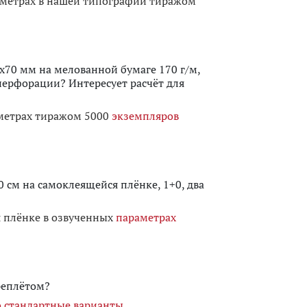
аметрах в нашей типографии тиражом
х70 мм на мелованной бумаге 170 г/м,
перфорации? Интересует расчёт для
аметрах тиражом 5000
экземпляров
 см на самоклеящейся плёнке, 1+0, два
я плёнке в озвученных
параметрах
реплётом?
о стандартные варианты